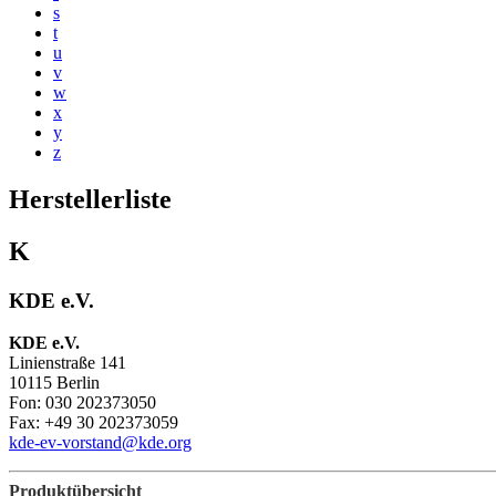
s
t
u
v
w
x
y
z
Herstellerliste
K
KDE e.V.
KDE e.V.
Linienstraße 141
10115 Berlin
Fon: 030 202373050
Fax: +49 30 202373059
kde-ev-vorstand@kde.org
Produktübersicht